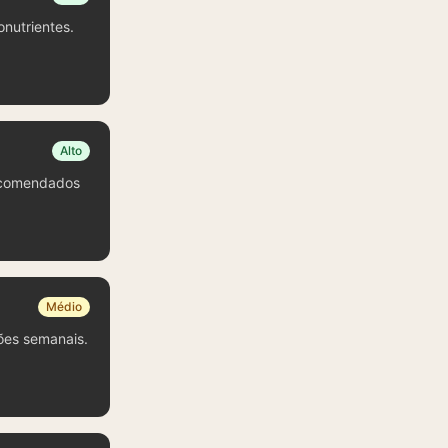
nutrientes.
Alto
recomendados
Médio
ões semanais.