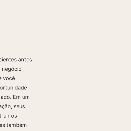
cientes antes
u negócio
e você
portunidade
rcado. Em um
ação, seus
rair os
Eles também