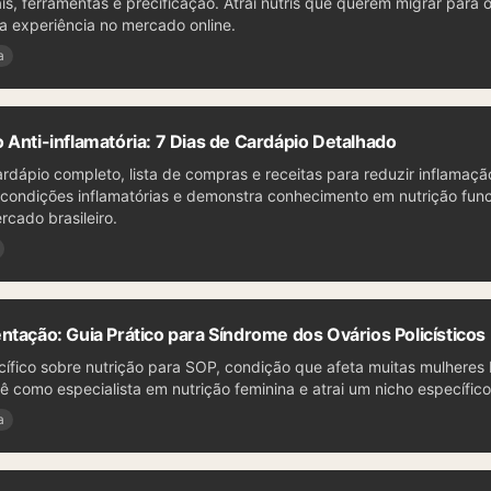
is, ferramentas e precificação. Atrai nutris que querem migrar para o 
a experiência no mercado online.
a
 Anti-inflamatória: 7 Dias de Cardápio Detalhado
dápio completo, lista de compras e receitas para reduzir inflamação
ondições inflamatórias e demonstra conhecimento em nutrição func
rcado brasileiro.
ntação: Guia Prático para Síndrome dos Ovários Policísticos
cífico sobre nutrição para SOP, condição que afeta muitas mulheres b
ê como especialista em nutrição feminina e atrai um nicho específic
a