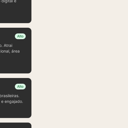
digital e
Alto
. Atrai
ional, área
Alto
rasileiras.
o e engajado.