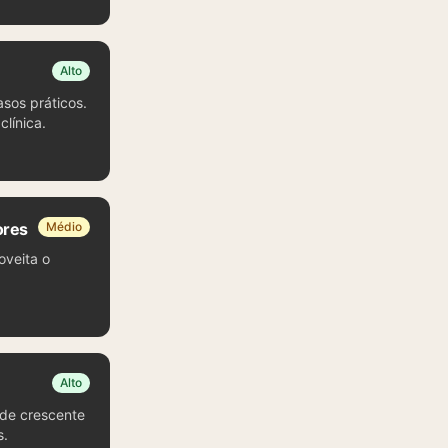
Alto
asos práticos.
línica.
ores
Médio
oveita o
Alto
nde crescente
s.