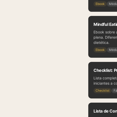
Ebook
Médi
Mindful Eat
Ebook sobre a
plena. Difere
dietética.
Ebook
Médi
Checklist: P
Lista complet
iniciantes a 
Checklist
Fá
Lista de Co