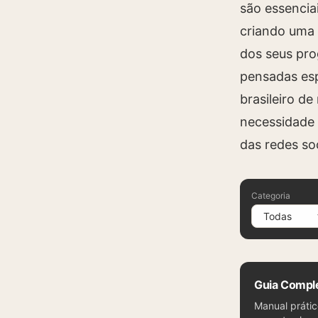
são essencia
criando uma 
dos seus pro
pensadas es
brasileiro d
necessidade 
das redes soc
Categoria
Guia Comple
Manual prátic