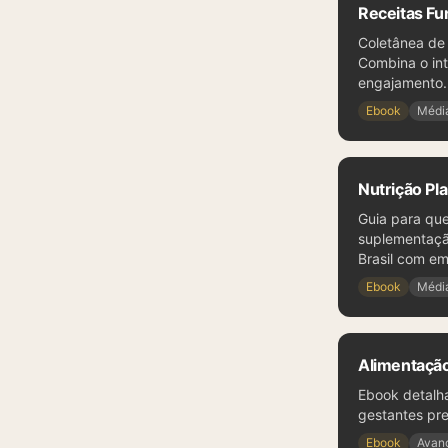
Receitas Fu
Coletânea de 
Combina o int
engajamento.
Ebook
Médi
Nutrição Pl
Guia para qu
suplementação
Brasil com em
Ebook
Médi
Alimentaçã
Ebook detalha
gestantes pre
Ebook
Avan