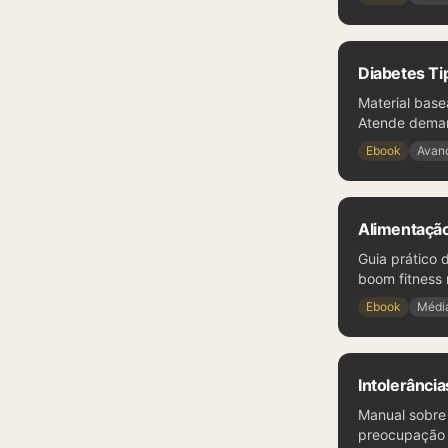
Diabetes Ti
Material base
Atende demand
Ebook
Avan
Alimentação
Guia prático d
boom fitness 
Ebook
Médi
Intolerância
Manual sobre 
preocupação c