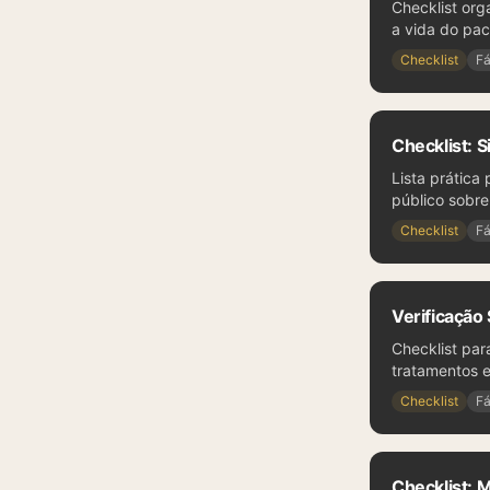
Checklist org
a vida do pac
Checklist
Fá
Checklist: S
Lista prática 
público sobre
Checklist
Fá
Verificação
Checklist pa
tratamentos 
Checklist
Fá
Checklist: 