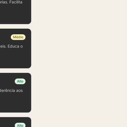
ias. Facilita
Médio
veis. Educa o
Alto
derência aos
Alto