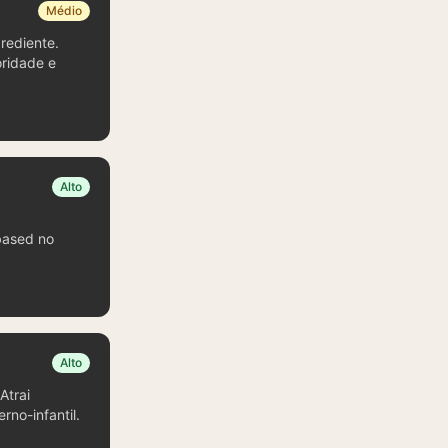
Médio
rediente.
oridade e
Alto
based no
Alto
Atrai
no-infantil.