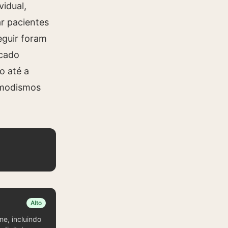
vidual,
ar pacientes
eguir foram
rcado
o até a
 modismos
Alto
ne, incluindo