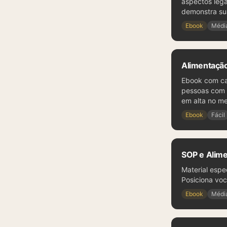
aspectos lega
demonstra su
Ebook
Médi
Alimentação
Ebook com car
pessoas com c
em alta no me
Ebook
Fácil
SOP e Alime
Material espe
Posiciona voc
Ebook
Médi