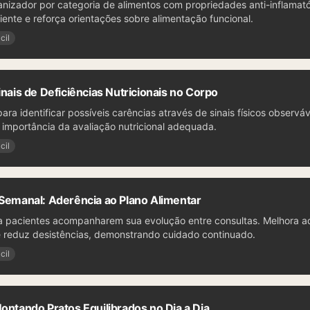
anizador por categoria de alimentos com propriedades anti-inflamatór
iente e reforça orientações sobre alimentação funcional.
cil
inais de Deficiências Nutricionais no Corpo
para identificar possíveis carências através de sinais físicos observá
 importância da avaliação nutricional adequada.
cil
 Semanal: Aderência ao Plano Alimentar
ra pacientes acompanharem sua evolução entre consultas. Melhora a
e reduz desistências, demonstrando cuidado continuado.
cil
Montando Pratos Equilibrados no Dia a Dia