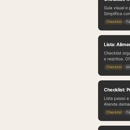
Guia visual e
Simplifica co
Checklist
Fá
Lista: Alim
Checklist org
e restritos. 
Checklist
M
Checklist: 
Lista passo 
Atende demand
Checklist
Fá