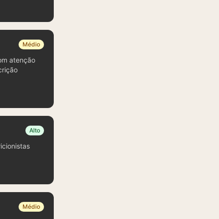
Médio
com atenção
crição
Alto
icionistas
Médio