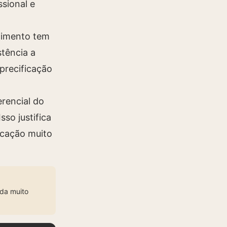
sional e
ecimento tem
stência a
 precificação
rencial do
so justifica
icação muito
da muito