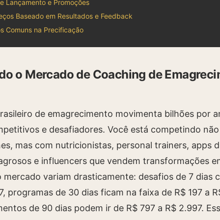
 de Lançamento e Promoções
reços Baseado em Resultados e Feedback
os Comuns na Precificação
do o Mercado de Coaching de Emagreci
asileiro de emagrecimento movimenta bilhões por a
petitivos e desafiadores. Você está competindo nã
es, mas com nutricionistas, personal trainers, apps d
agrosos e influencers que vendem transformações em
 mercado variam drasticamente: desafios de 7 dias 
7, programas de 30 dias ficam na faixa de R$ 197 a R
tos de 90 dias podem ir de R$ 797 a R$ 2.997. Ess