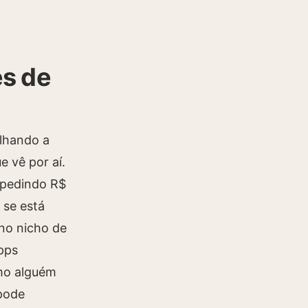
es de
lhando a
 vê por aí.
 pedindo R$
 se está
 no nicho de
pps
omo alguém
 pode