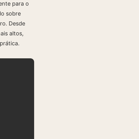
ente para o
do sobre
iro. Desde
ais altos,
rática.