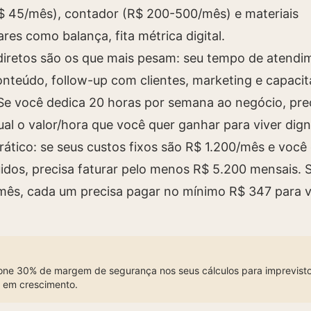
$ 45/mês), contador (R$ 200-500/mês) e materiais
es como balança, fita métrica digital.
diretos são os que mais pesam: seu tempo de atendi
onteúdo, follow-up com clientes, marketing e capaci
Se você dedica 20 horas por semana ao negócio, pre
ual o valor/hora que você quer ganhar para viver dig
rático: se seus custos fixos são R$ 1.200/mês e você
uidos, precisa faturar pelo menos R$ 5.200 mensais. 
 mês, cada um precisa pagar no mínimo R$ 347 para 
one 30% de margem de segurança nos seus cálculos para imprevisto
s em crescimento.