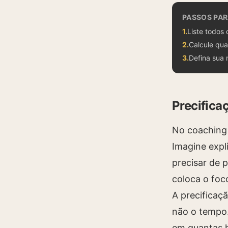
PASSOS PA
1
.
Liste todos
2
.
Calcule qua
3
.
Defina sua 
Precifica
No coaching 
Imagine expl
precisar de 
coloca o foc
A precificaç
não o tempo.
em quantas h