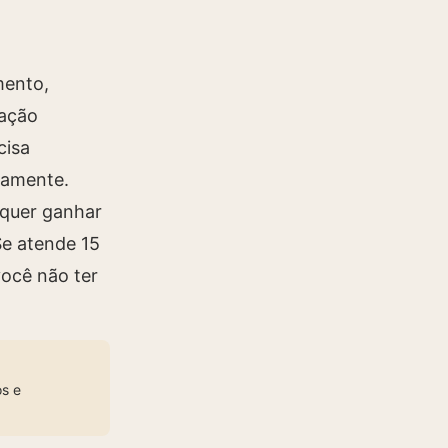
mento,
tação
cisa
namente.
 quer ganhar
Se atende 15
você não ter
s e