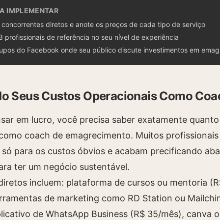
RA IMPLEMENTAR
 concorrentes diretos e anote os preços de cada tipo de serviço
3 profissionais de referência no seu nível de experiência
rupos do Facebook onde seu público discute investimentos em ema
do Seus Custos Operacionais Como Coa
sar em lucro, você precisa saber exatamente quanto
 como coach de emagrecimento. Muitos profissionai
r só para os custos óbvios e acabam precificando aba
ara ter um negócio sustentável.
diretos incluem: plataforma de cursos ou mentoria (R
rramentas de marketing como RD Station ou Mailchi
licativo de WhatsApp Business (R$ 35/mês), canva 