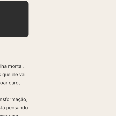
lha mortal.
 que ele vai
oar caro,
ansformação,
stá pensando
 usar uma