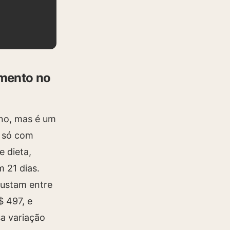
mento no
no, mas é um
o só com
e dieta,
 21 dias.
custam entre
$ 497, e
a variação