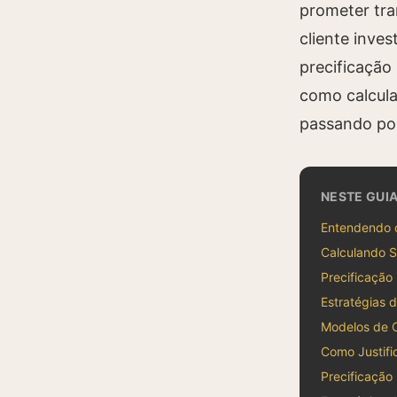
prometer tra
cliente inves
precificação
como calcular
passando por
NESTE GUI
Entendendo 
Calculando 
Precificação 
Estratégias d
Modelos de C
Como Justific
Precificação