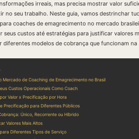
nsformações irreais, mas precisa mostrar valor sufici
tir no seu trabalho. Neste guia, vamos destrinchar tu
 para coaches de emagrecimento no mercado brasile
 seus custos até estratégias para justificar valores m
 diferentes modelos de cobrança que funcionam na p
A
o Mercado de Coaching de Emagrecimento no Brasil
Seus Custos Operacionais Como Coach
por Valor x Precificação por Hora
e Precificação para Diferentes Públicos
obrança: Único, Recorrente ou Híbrido
ar Valores Mais Altos
 para Diferentes Tipos de Serviço