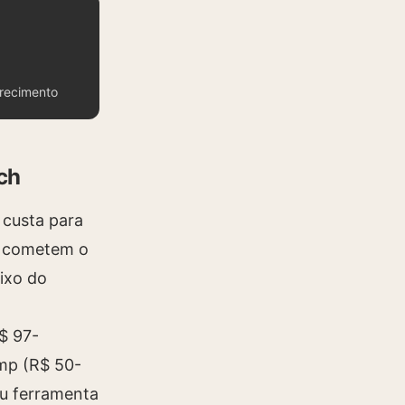
grecimento
ch
 custa para
s cometem o
ixo do
$ 97-
mp (R$ 50-
ou ferramenta