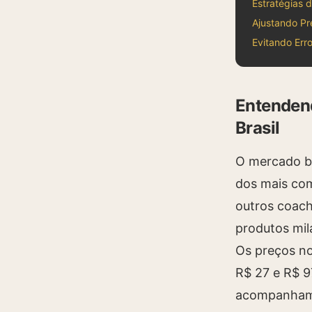
Estratégias
Ajustando P
Evitando Err
Entenden
Brasil
O mercado br
dos mais com
outros coach
produtos mil
Os preços no
R$ 27 e R$ 9
acompanhamen