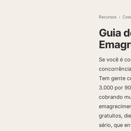
Recursos
›
Coa
Guia d
Emagr
Se você é co
concorrência
Tem gente c
3.000 por 90
cobrando mui
emagreciment
gratuitos, d
sério, que e