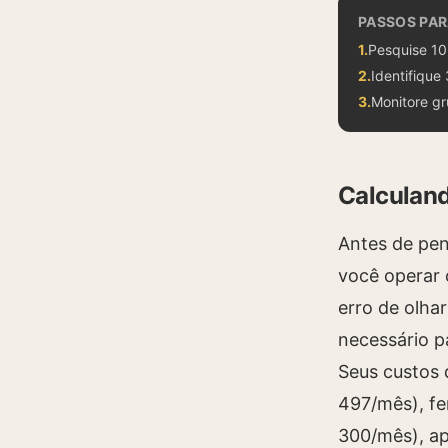
PASSOS PA
1
.
Pesquise 10
2
.
Identifique 
3
.
Monitore g
Calculan
Antes de pen
você operar
erro de olha
necessário p
Seus custos 
497/mês), fe
300/mês), ap